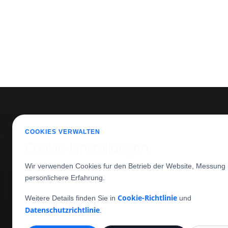
UNTE
COOKIES VERWALTEN
Über u
Cookie-Einstellungen
Kontak
+4 0752 012 012
Wir verwenden Cookies fur den Betrieb der Website, Messung 
Blog
personlichere Erfahrung.
office(at)phprentacar.ro
PHP Rent a car Cluj Napoca
Cookie-Richtlinie
Weitere Details finden Sie in
und
Strada Traian Vuia 149-151
Datenschutzrichtlinie
.
Cluj-Napoca
,
Cluj
,
400397
Romania
+4 0752 012 012