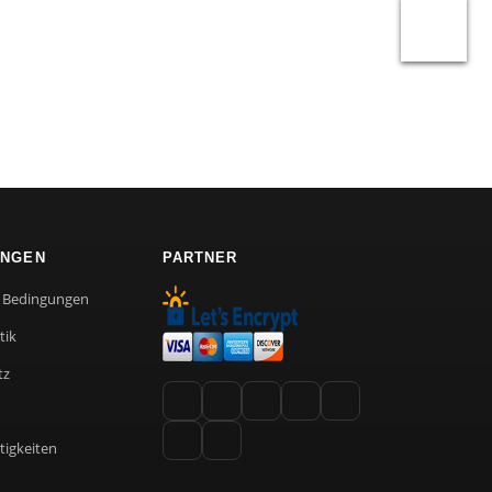
UNGEN
PARTNER
e Bedingungen
tik
tz
tigkeiten