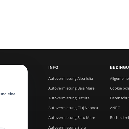
RNEHMEN
INFO
BEDING
ns
Autovermietung Alba Iulia
Allgemein
t
Autovermietung Baia Mare
Cookie poli
und eine
Autovermietung Bistrita
Datenschu
Autovermietung Cluj Napoca
ANPC
Autovermietung Satu Mare
Rechtsstrei
Autovermietung Sibiu