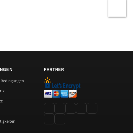
UNGEN
PARTNER
e Bedingungen
tik
tz
tigkeiten