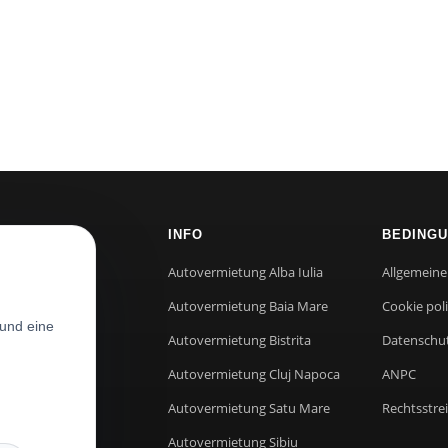
RNEHMEN
INFO
BEDING
ns
Autovermietung Alba Iulia
Allgemein
t
Autovermietung Baia Mare
Cookie poli
und eine
Autovermietung Bistrita
Datenschu
Autovermietung Cluj Napoca
ANPC
Autovermietung Satu Mare
Rechtsstrei
Autovermietung Sibiu