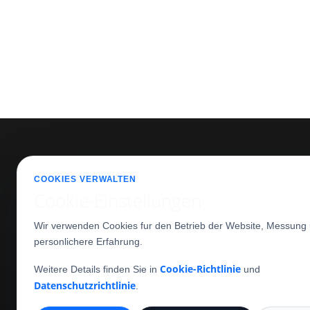
UNTE
COOKIES VERWALTEN
Über u
Cookie-Einstellungen
Kontak
+4 0752 012 012
Wir verwenden Cookies fur den Betrieb der Website, Messung 
Blog
personlichere Erfahrung.
office(at)phprentacar.ro
PHP Rent a car Cluj Napoca
Cookie-Richtlinie
Weitere Details finden Sie in
und
Strada Traian Vuia 149-151
Datenschutzrichtlinie
.
Cluj-Napoca
,
Cluj
,
400397
Romania
+4 0752 012 012