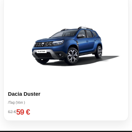
Dacia Duster
/Tag (Von )
59 €
62 €