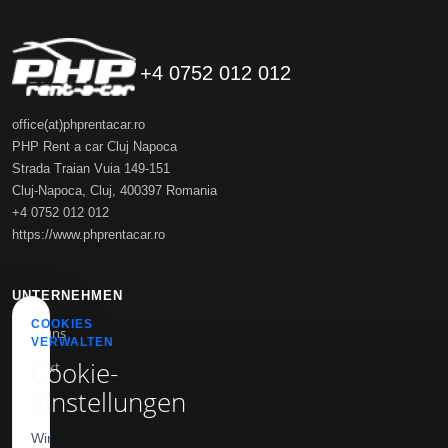
+4 0752 012 012
office(at)phprentacar.ro
PHP Rent a car Cluj Napoca
Strada Traian Vuia 149-151
Cluj-Napoca
,
Cluj
,
400397
Romania
+4 0752 012 012
https://www.phprentacar.ro
UNTERNEHMEN
COOKIES
Über uns
VERWALTEN
Cookie-
Kontakt
Einstellungen
Blog
Wir