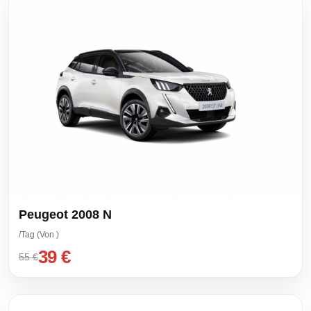
Peugeot 2008 N
/Tag (Von )
39 €
55 €