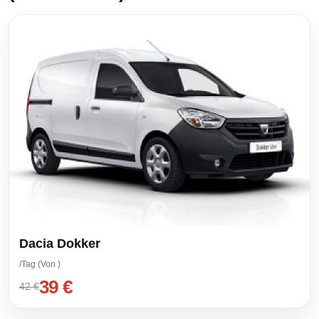
Dacia Dokker
/Tag (Von )
39 €
42 €