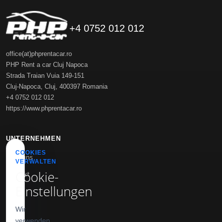
+4 0752 012 012
office(at)phprentacar.ro
PHP Rent a car Cluj Napoca
Strada Traian Vuia 149-151
Cluj-Napoca
,
Cluj
,
400397
Romania
+4 0752 012 012
https://www.phprentacar.ro
UNTERNEHMEN
COOKIES
Über uns
VERWALTEN
Cookie-
Kontakt
Einstellungen
Blog
Wir
INFO
verwenden