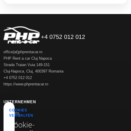
+4 0752 012 012
office(at)phprentacar.ro
PHP Rent a car Cluj Napoca
Strada Traian Vuia 149-151
Cluj-Napoca
,
Cluj
,
400397
Romania
+4 0752 012 012
https://www.phprentacar.ro
UNTERNEHMEN
COOKIES
Über uns
VERWALTEN
Cookie-
Kontakt