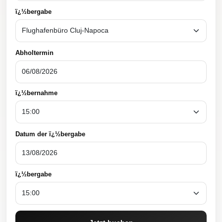
ï¿½bergabe
Abholtermin
ï¿½bernahme
Datum der ï¿½bergabe
ï¿½bergabe