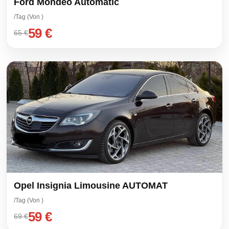
Ford Mondeo Automatic
/Tag (Von )
59 €
65 €
Opel Insignia Limousine AUTOMAT
/Tag (Von )
59 €
69 €