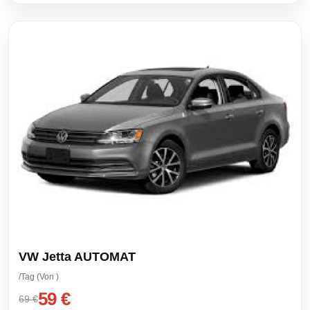
VW Jetta AUTOMAT
/Tag (Von )
59 €
69 €